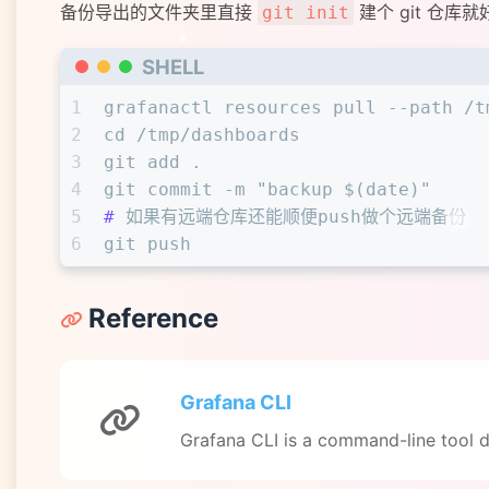
备份导出的文件夹里直接
建个 git 仓库
git init
SHELL
1
grafanactl resources pull --path /t
2
cd /tmp/dashboards
3
git add .
4
git commit -m "backup $(date)"
5
# 
如果有远端仓库还能顺便push做个远端备份
6
git push
Reference
Grafana CLI
Grafana CLI is a command-line tool d