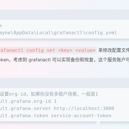
k
ayne\AppData\Local\grafanactl\config.yaml
来修改配置文
rafanactl config set <key> <value>
token，考虑到 grafanactl 可以实现备份和恢复，这个服务账户
se，设置org-id，如果你没有多租户场景，一般是1
ult.grafana.org-id 1
ult.grafana.server http://localhost:3000
ult.grafana.token service-account-token