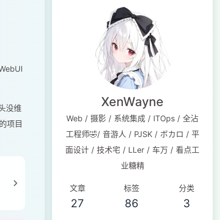
ebUI
XenWayne
年头没维
Web / 摄影 / 系统集成 / ITOps / 全沾
方的项目
工程师🤣/ 音游人 / PJSK / ボカロ / 平
面设计 / 技术宅 / LLer / 车万 / 看点工
业糖精
文章
标签
分类
27
86
3