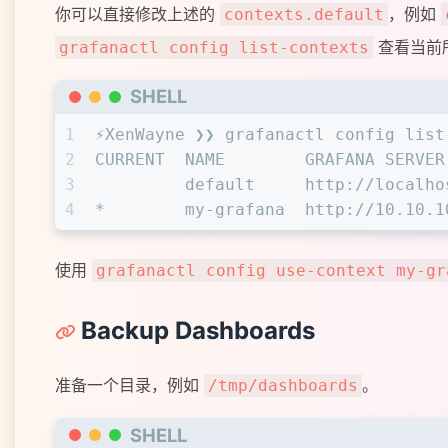
你可以直接修改上述的
，例如
contexts.default
查看当前
grafanactl config list-contexts
SHELL
1
⚡XenWayne ❯❯ grafanactl config list
2
CURRENT  NAME        GRAFANA SERVER
3
         default     http://localho
4
*        my-grafana  http://10.10.1
使用
grafanactl config use-context my-gr
Backup Dashboards
准备一个目录，例如
。
/tmp/dashboards
SHELL