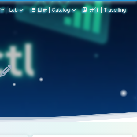
 | Lab
目录 | Catalog
开往 | Travelling