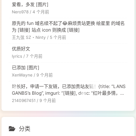
爱看，多发 [图片]
Nero978 /
4 个月前
原先的 fun 域名续不起了😂麻烦贵站更换 绘星里 的域名
为 [链接] 站点 icon 则换成 [链接]
王九弦 SZ・Ninty /
5 个月前
优质好文
lyrics /
7 个月前
已添加 [图片]
XenWayne /
9 个月前
站长好，申请一下友链，已添加贵站友链！{title: “LANS
GANBS’s Blog”, imgurl: “[链接], desc: “红叶最多情，一
舞寄相思。”, siteurl: “[链接], },
2140967451 /
9 个月前
分类