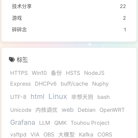
技术分享
22
游戏
2
碎碎念
1
标签
HTTPS
Win10
备份
HSTS
NodeJS
Express
DHCPv6
buff/cache
Nuphy
Linux
html
UTF-8
非想天则
bash
web
Unicode
内核调优
Debian
OpenWRT
Grafana
LLM
QMK
Touhou Project
vsftpd
VIA
OBS
大模型
Kafka
CORS