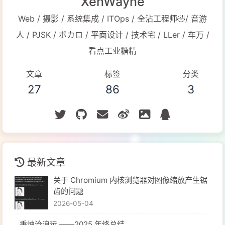
XenWayne
Web / 摄影 / 系统集成 / ITOps / 全沾工程师🤣/ 音游
人 / PJSK / ボカロ / 平面设计 / 技术宅 / LLer / 车万 /
看点工业糖精
文章
标签
分类
27
86
3
最新文章
关于 Chromium 内核浏览器对图像缩放产生锯
齿的问题
2026-05-04
秉烛沧浪远 ——2025 年终总结