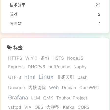
技术分享
22
游戏
2
碎碎念
1
标签
HTTPS
Win10
备份
HSTS
NodeJS
Express
DHCPv6
buff/cache
Nuphy
Linux
html
UTF-8
非想天则
bash
web
Unicode
内核调优
Debian
OpenWRT
Grafana
LLM
QMK
Touhou Project
vsftpd
VIA
OBS
大模型
Kafka
CORS