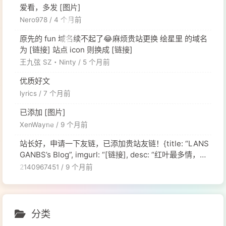
爱看，多发 [图片]
Nero978 /
4 个月前
原先的 fun 域名续不起了😂麻烦贵站更换 绘星里 的域名
为 [链接] 站点 icon 则换成 [链接]
王九弦 SZ・Ninty /
5 个月前
优质好文
lyrics /
7 个月前
已添加 [图片]
XenWayne /
9 个月前
站长好，申请一下友链，已添加贵站友链！{title: “LANS
GANBS’s Blog”, imgurl: “[链接], desc: “红叶最多情，一
舞寄相思。”, siteurl: “[链接], },
2140967451 /
9 个月前
分类