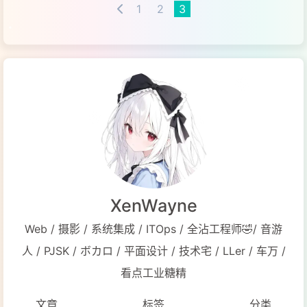
1
2
3
XenWayne
Web / 摄影 / 系统集成 / ITOps / 全沾工程师🤣/ 音游
人 / PJSK / ボカロ / 平面设计 / 技术宅 / LLer / 车万 /
看点工业糖精
文章
标签
分类