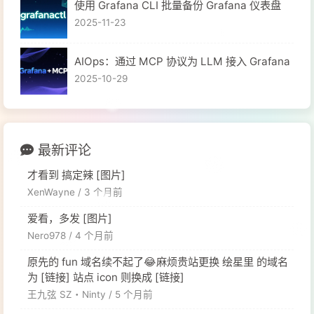
使用 Grafana CLI 批量备份 Grafana 仪表盘
2025-11-23
​AIOps：通过 MCP 协议为 LLM 接入 Grafana
2025-10-29
最新评论
才看到 搞定辣 [图片]
XenWayne /
3 个月前
爱看，多发 [图片]
Nero978 /
4 个月前
原先的 fun 域名续不起了😂麻烦贵站更换 绘星里 的域名
为 [链接] 站点 icon 则换成 [链接]
王九弦 SZ・Ninty /
5 个月前