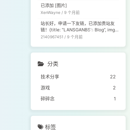
已添加 [图片]
XenWayne /
9 个月前
站长好，申请一下友链，已添加贵站友
链！{title: “LANSGANBS’s Blog”, imgu
rl: “[链接], desc: “红叶最多情，一舞寄
2140967451 /
9 个月前
相思。”, siteurl: “[链接], },
分类
技术分享
22
游戏
2
碎碎念
1
标签