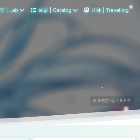
 | Lab
目录 | Catalog
开往 | Travelling
© みあぴ / ボトルミク