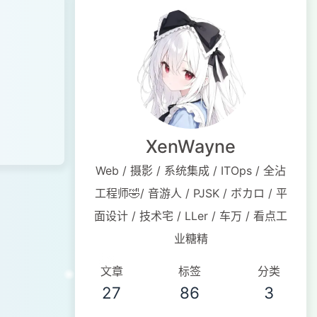
XenWayne
Web / 摄影 / 系统集成 / ITOps / 全沾
工程师🤣/ 音游人 / PJSK / ボカロ / 平
面设计 / 技术宅 / LLer / 车万 / 看点工
业糖精
文章
标签
分类
27
86
3