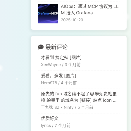
​AIOps：通过 MCP 协议为 LL
M 接入 Grafana
2025-10-29
最新评论
才看到 搞定辣 [图片]
XenWayne /
3 个月前
爱看，多发 [图片]
Nero978 /
4 个月前
原先的 fun 域名续不起了😂麻烦贵站更
换 绘星里 的域名为 [链接] 站点 icon 则
换成 [链接]
王九弦 SZ・Ninty /
5 个月前
优质好文
lyrics /
7 个月前