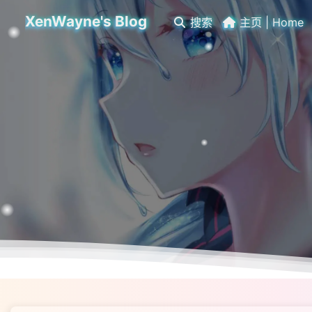
XenWayne's Blog
搜索
主页 | Home