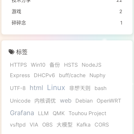
技术分享
22
游戏
2
碎碎念
1
标签
HTTPS
Win10
备份
HSTS
NodeJS
Express
DHCPv6
buff/cache
Nuphy
Linux
html
UTF-8
非想天则
bash
web
Unicode
内核调优
Debian
OpenWRT
Grafana
LLM
QMK
Touhou Project
vsftpd
VIA
OBS
大模型
Kafka
CORS