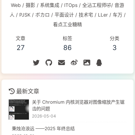
Web / 摄影 / 系统集成 / ITOps / 全沾工程师🤣/ 音游
人 / PJSK / ボカロ / 平面设计 / 技术宅 / LLer / 车万 /
看点工业糖精
文章
标签
分类
27
86
3
最新文章
关于 Chromium 内核浏览器对图像缩放产生锯
齿的问题
2026-05-04
秉烛沧浪远 ——2025 年终总结