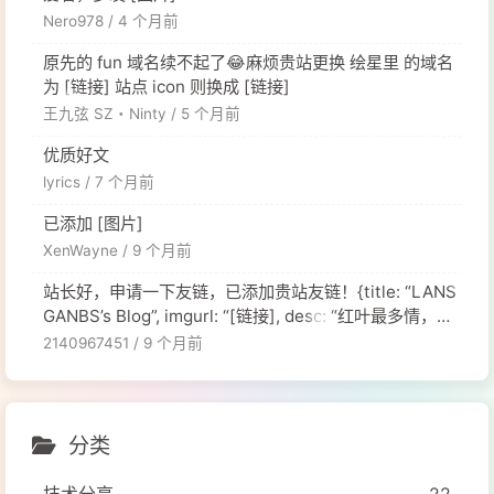
Nero978 /
4 个月前
原先的 fun 域名续不起了😂麻烦贵站更换 绘星里 的域名
为 [链接] 站点 icon 则换成 [链接]
王九弦 SZ・Ninty /
5 个月前
优质好文
lyrics /
7 个月前
已添加 [图片]
XenWayne /
9 个月前
站长好，申请一下友链，已添加贵站友链！{title: “LANS
GANBS’s Blog”, imgurl: “[链接], desc: “红叶最多情，一
舞寄相思。”, siteurl: “[链接], },
2140967451 /
9 个月前
分类