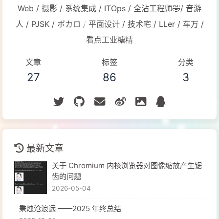
Web / 摄影 / 系统集成 / ITOps / 全沾工程师🤣/ 音游
人 / PJSK / ボカロ / 平面设计 / 技术宅 / LLer / 车万 /
看点工业糖精
文章
标签
分类
27
86
3
最新文章
关于 Chromium 内核浏览器对图像缩放产生锯
齿的问题
2026-05-04
秉烛沧浪远 ——2025 年终总结