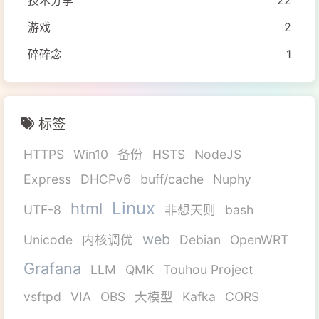
技术分享
22
游戏
2
碎碎念
1
标签
HTTPS
Win10
备份
HSTS
NodeJS
Express
DHCPv6
buff/cache
Nuphy
Linux
html
UTF-8
非想天则
bash
web
Unicode
内核调优
Debian
OpenWRT
Grafana
LLM
QMK
Touhou Project
vsftpd
VIA
OBS
大模型
Kafka
CORS