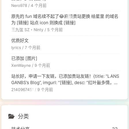
Nero978 /
4 个月前
原先的 fun 域名续不起了😂麻烦贵站更换 绘星里 的域名
为 [链接] 站点 icon 则换成 [链接]
王九弦 SZ・Ninty /
5 个月前
优质好文
lyrics /
7 个月前
已添加 [图片]
XenWayne /
9 个月前
站长好，申请一下友链，已添加贵站友链！{title: “LANS
GANBS’s Blog”, imgurl: “[链接], desc: “红叶最多情，一
舞寄相思。”, siteurl: “[链接], },
2140967451 /
9 个月前
分类